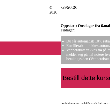
kr
950.00
©
2026
Oppstart: Onsdager fra 6.mai 
Fridager:
Du får automatisk 10% rabatt 
Familierabatt trekkes automat
Vennerabatt trekkes fra på 
melder seg på må notere hve
betalingssiden (Vennerabatt
Bestill dette kurs
Produktnummer:
ballett3onss26
Kategorie