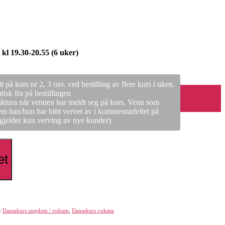
kl 19.30-20.55 (6 uker)
på kurs nr 2, 3 osv. ved bestilling av flere kurs i uken.
isk fra på bestillingen
faktura når vennen har meldt seg på kurs. Venn som
m han/hun har blitt vervet av i kommentarfeltet på
 gjelder kun verving av nye kunder).
et
r:
Dansekurs ungdom / voksen
,
Dansekurs voksne