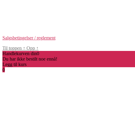
Salgsbetingelser / reglement
Til toppen
↑
Opp
↑
Handlekurven din
0
Du har ikke bestilt noe ennå!
Legg til kurs
0