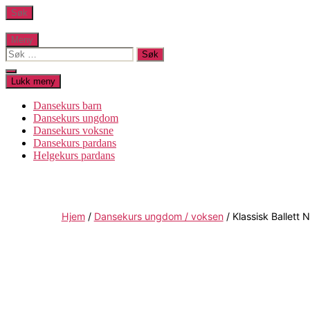
Hopp
Søk
til
innholdet
Meny
Søk
etter:
Lukk
Lukk meny
søk
Dansekurs barn
Dansekurs ungdom
Dansekurs voksne
Dansekurs pardans
Helgekurs pardans
Hjem
/
Dansekurs ungdom / voksen
/ Klassisk Ballett 