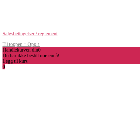
Salgsbetingelser / reglement
Til toppen
↑
Opp
↑
Handlekurven din
0
Du har ikke bestilt noe ennå!
Legg til kurs
0