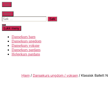
Hopp
Søk
til
innholdet
Meny
Søk
etter:
Lukk
Lukk meny
søk
Dansekurs barn
Dansekurs ungdom
Dansekurs voksne
Dansekurs pardans
Helgekurs pardans
Hjem
/
Dansekurs ungdom / voksen
/ Klassisk Ballett