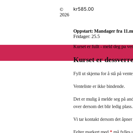
kr
585.00
©
2026
Oppstart: Mandager fra 11.ma
Fridager: 25.5
Kurset er fullt - meld deg pa ven
Kurset er dessverre 
Fyll ut skjema for å stå på vente
Venteliste er ikke bindende.
Det er mulig å melde seg på andre
over dersom det blir ledig plass.
Vi tar kontakt dersom det åpner 
Felter markert med
*
må fylles 